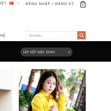
VIỆT
ĐĂNG NHẬP / ĐĂNG KÝ
0
Tìm
 HỆ
kiếm: