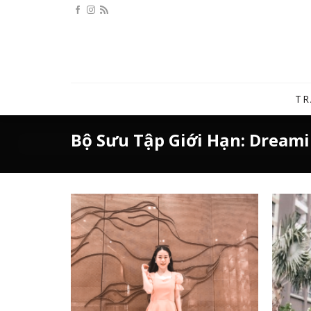
Bỏ
qua
nội
dung
TR
Bộ Sưu Tập Giới Hạn: Dreami