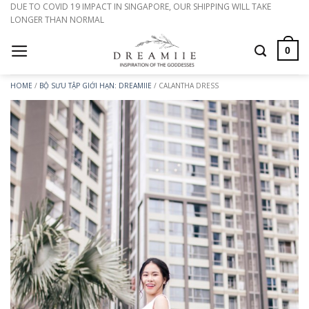
Bỏ
DUE TO COVID 19 IMPACT IN SINGAPORE, OUR SHIPPING WILL TAKE
LONGER THAN NORMAL
qua
nội
0
dung
HOME
/
BỘ SƯU TẬP GIỚI HẠN: DREAMIIE
/
CALANTHA DRESS