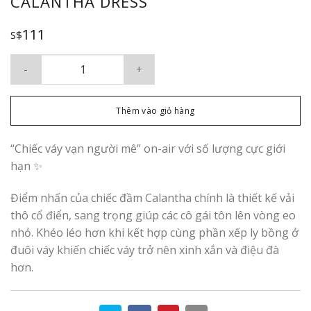
CALANTHA DRESS
111
S$
Calantha Dress số lượng
Thêm vào giỏ hàng
“Chiếc váy vạn người mê” on-air với số lượng cực giới
hạn ✨
Điểm nhấn của chiếc đầm Calantha chính là thiết kế vải
thô cổ điển, sang trọng giúp các cô gái tôn lên vòng eo
nhỏ. Khéo léo hơn khi kết hợp cùng phần xếp ly bồng ở
đuôi váy khiến chiếc váy trở nên xinh xắn và điệu đà
hơn.