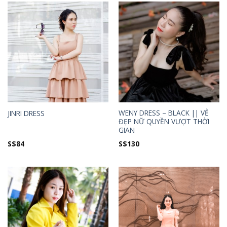
WENY DRESS – BLACK || VẺ
JINRI DRESS
ĐẸP NỮ QUYỀN VƯỢT THỜI
GIAN
S$
84
S$
130