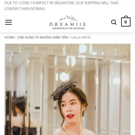
Bỏ
DUE TO COVID 19 IMPACT IN SINGAPORE, OUR SHIPPING WILL TAKE
LONGER THAN NORMAL
qua
nội
0
dung
HOME
/
CẢM HỨNG TỪ NHỮNG NĂM 1990
/
CALLA DRESS