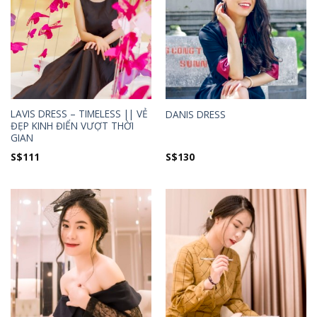
LAVIS DRESS – TIMELESS || VẺ
DANIS DRESS
ĐẸP KINH ĐIỂN VƯỢT THỜI
GIAN
S$
111
S$
130