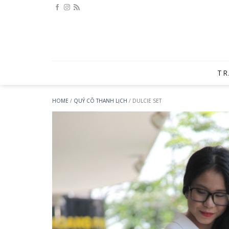
Bỏ
qua
nội
dung
TR
HOME
/
QUÝ CÔ THANH LỊCH
/
DULCIE SET