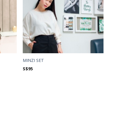
MINZI SET
S$
95