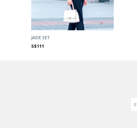
JADE SET
S$
111