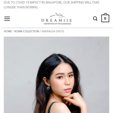
Bỏ
DUE TO COVID 19 IMPACT IN SINGAPORE, OUR SHIPPING WILL TAKE
LONGER THAN NORMAL
qua
nội
0
dung
HOME
/
ROMA COLLECTION
/
EMERALDA DRESS