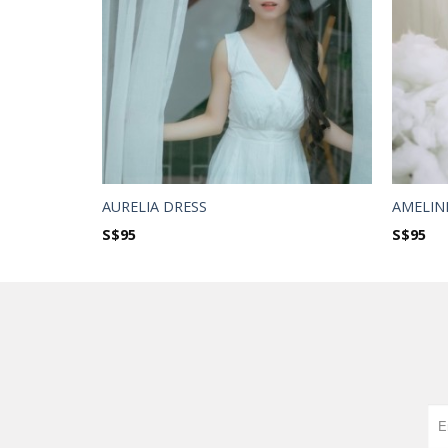
AURELIA DRESS
AMELIN
S$
95
S$
95