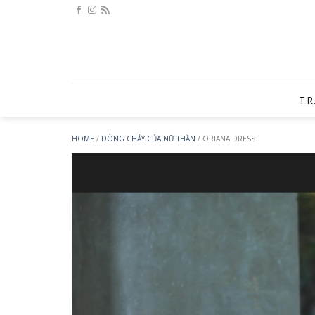
Bỏ
qua
nội
dung
TR
HOME
/
DÒNG CHẢY CỦA NỮ THẦN
/
ORIANA DRESS