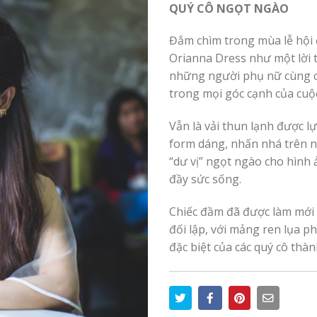
QUÝ CÔ NGỌT NGÀO
Đắm chìm trong mùa lễ hội
Orianna Dress như một lời t
những người phụ nữ cùng c
trong mọi góc cạnh của cuộ
Vẫn là vải thun lạnh được l
form dáng, nhấn nhá trên n
“dư vị” ngọt ngào cho hình
đầy sức sống.
Chiếc đầm đã được làm mới t
đối lập, với mảng ren lụa ph
đặc biệt của các quý cô thành